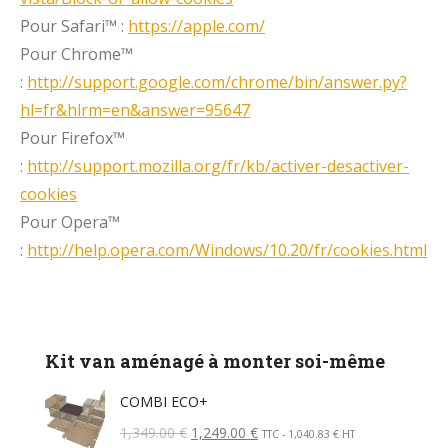
Pour Safari™ :
https://apple.com/
Pour Chrome™
:
http://support.google.com/chrome/bin/answer.py?
hl=fr&hlrm=en&answer=95647
Pour Firefox™
:
http://support.mozilla.org/fr/kb/activer-desactiver-
cookies
Pour Opera™
:
http://help.opera.com/Windows/10.20/fr/cookies.html
Kit van aménagé à monter soi-même
COMBI ECO+
1,349.00
€
1,249.00
€
TTC -
1,040.83
€
HT