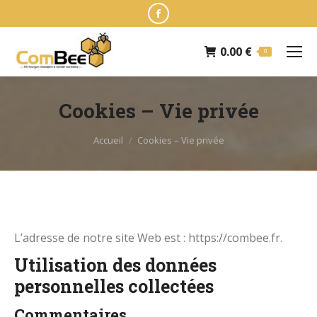
Facebook
page
0.00
€
opens
0
in
new
Cookies – Vie privée
window
Vous êtes ici :
Accueil
Cookies – Vie privée
L’adresse de notre site Web est : https://combee.fr.
Utilisation des données
personnelles collectées
Commentaires